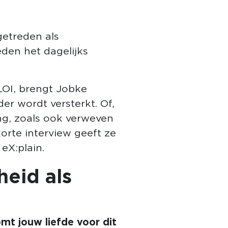
getreden als
den het dagelijks
 LOI, brengt Jobke
r wordt versterkt. Of,
ing, zoals ook verweven
 korte interview geeft ze
eX:plain.
heid als
mt jouw liefde voor dit