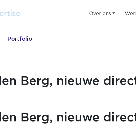
ent
ertise
Over ons
Werk
Portfolio
en Berg, nieuwe direc
en Berg, nieuwe direc