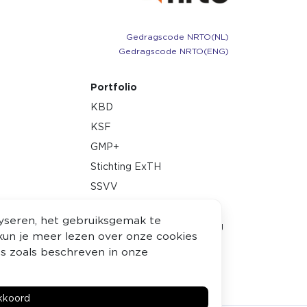
Gedragscode NRTO (NL)
Gedragscode NRTO (ENG)
Portfolio
KBD
KSF
GMP+
Stichting ExTH
SSVV
EMWO
lyseren, het gebruiksgemak te
Associatie voor Examinering
n kun je meer lezen over onze cookies
ies zoals beschreven in onze