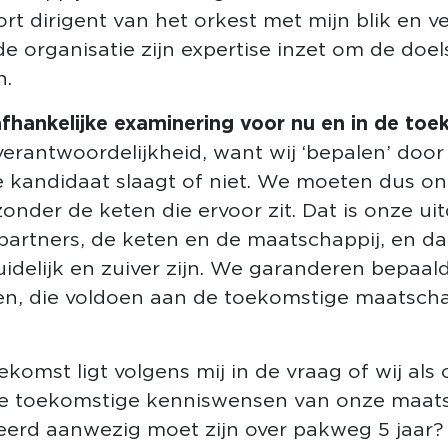
rt dirigent van het orkest met mijn blik en v
e organisatie zijn expertise inzet om de doel
n.
afhankelijke examinering voor nu en in de to
erantwoordelijkheid, want wij ‘bepalen’ door
e kandidaat slaagt of niet. We moeten dus on
onder de keten die ervoor zit. Dat is onze 
artners, de keten en de maatschappij, en dat 
duidelijk en zuiver zijn. We garanderen bepaa
en, die voldoen aan de toekomstige maatscha
komst ligt volgens mij in de vraag of wij als
de toekomstige kenniswensen van onze maats
ceerd aanwezig moet zijn over pakweg 5 jaar