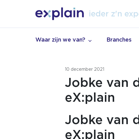
tal
ieder z'n
exp
vak
Waar zijn we van?
Branches
10 december 2021
Jobke van d
eX:plain
Jobke van d
eX:plain