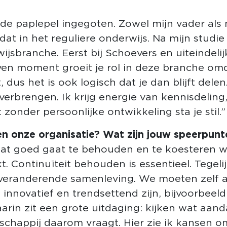
t de paplepel ingegoten. Zowel mijn vader als
 dat in het reguliere onderwijs. Na mijn stud
wijsbranche. Eerst bij Schoevers en uiteindelij
ven moment groeit je rol in deze branche om
, dus het is ook logisch dat je dan blijft del
overbrengen. Ik krijg energie van kennisdelin
 zonder persoonlijke ontwikkeling sta je stil.”
nen onze organisatie? Wat zijn jouw speerpunt
 wat goed gaat te behouden en te koesteren wa
t. Continuïteit behouden is essentieel. Tegel
eranderende samenleving. We moeten zelf als
, innovatief en trendsettend zijn, bijvoorbeeld
rin zit een grote uitdaging: kijken wat aan
chappij daarom vraagt. Hier zie ik kansen om