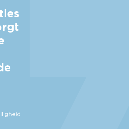
ties
orgt
e
de
iligheid