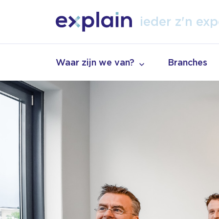
ieder z'n
vak
tal
exp
Waar zijn we van?
Branches
vak