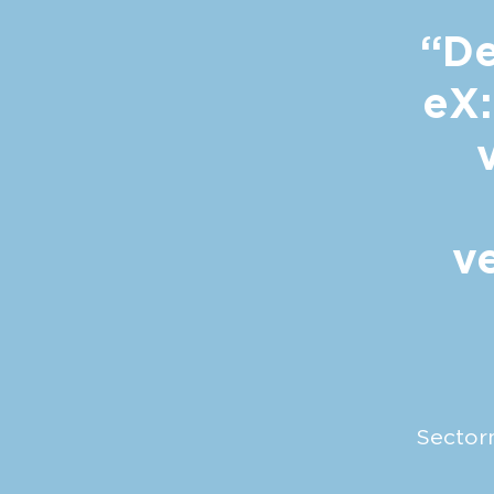
“De
eX:
v
Sectorm