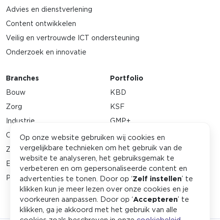
Advies en dienstverlening
Content ontwikkelen
Veilig en vertrouwde ICT ondersteuning
Onderzoek en innovatie
Branches
Portfolio
Bouw
KBD
Zorg
KSF
Industrie
GMP+
Orde & veiligheid
Stichting ExTH
Op onze website gebruiken wij cookies en
vergelijkbare technieken om het gebruik van de
Zakelijke dienstverlening
SSVV
website te analyseren, het gebruiksgemak te
Energie
EMWO
verbeteren en om gepersonaliseerde content en
Petrochemie
Associatie voor Examinering
advertenties te tonen. Door op ‘
Zelf instellen
’ te
klikken kun je meer lezen over onze cookies en je
voorkeuren aanpassen. Door op ‘
Accepteren
’ te
klikken, ga je akkoord met het gebruik van alle
cookies zoals beschreven in onze
cookiebeleid
.