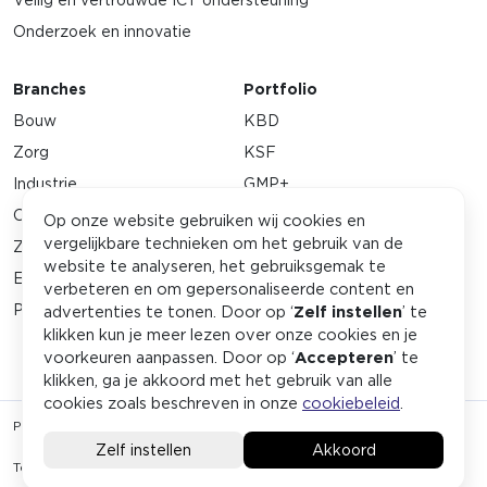
Veilig en vertrouwde ICT ondersteuning
Onderzoek en innovatie
Branches
Portfolio
Bouw
KBD
Zorg
KSF
Industrie
GMP+
Orde & veiligheid
Stichting ExTH
Op onze website gebruiken wij cookies en
vergelijkbare technieken om het gebruik van de
Zakelijke dienstverlening
SSVV
website te analyseren, het gebruiksgemak te
Energie
EMWO
verbeteren en om gepersonaliseerde content en
Petrochemie
Associatie voor Examinering
advertenties te tonen. Door op ‘
Zelf instellen
’ te
klikken kun je meer lezen over onze cookies en je
voorkeuren aanpassen. Door op ‘
Accepteren
’ te
klikken, ga je akkoord met het gebruik van alle
cookies zoals beschreven in onze
cookiebeleid
.
Privacy statement
Algemene voorwaarden
Terms and conditions
Disclaimer
Cookiebeleid