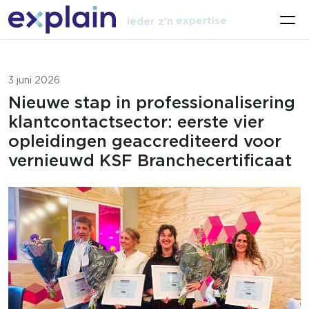
talent
expertise
ieder z'n
vak
3 juni 2026
Nieuwe stap in professionalisering
klantcontactsector: eerste vier
opleidingen geaccrediteerd voor
vernieuwd KSF Branchecertificaat