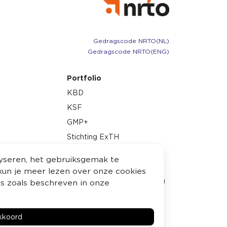
Gedragscode NRTO (NL)
Gedragscode NRTO (ENG)
Portfolio
KBD
KSF
GMP+
Stichting ExTH
SSVV
lyseren, het gebruiksgemak te
EMWO
n kun je meer lezen over onze cookies
Associatie voor Examinering
ies zoals beschreven in onze