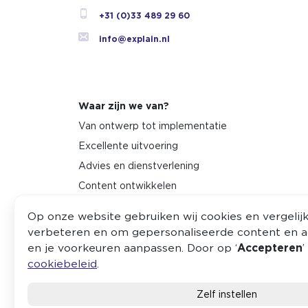
+31 (0)33 489 29 60
info@explain.nl
Waar zijn we van?
Van ontwerp tot implementatie
Excellente uitvoering
Advies en dienstverlening
Content ontwikkelen
Veilig en vertrouwde ICT ondersteuning
Op onze website gebruiken wij cookies en vergeli
Onderzoek en innovatie
verbeteren en om gepersonaliseerde content en ad
en je voorkeuren aanpassen. Door op ‘
Accepteren
’
cookiebeleid
.