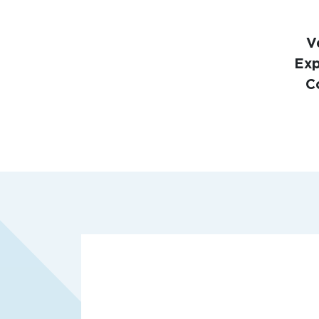
V
Exp
C