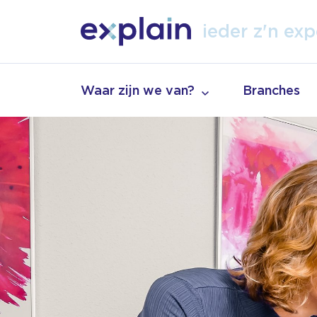
exp
vak
ieder z'n
Waar zijn we van?
Branches