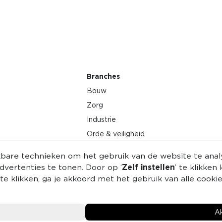
Branches
Bouw
Zorg
Industrie
Orde & veiligheid
Zakelijke dienstverlening
jkbare technieken om het gebruik van de website te ana
Energie
vertenties te tonen. Door op ‘
Zelf instellen
’ te klikke
Petrochemie
 te klikken, ga je akkoord met het gebruik van alle cook