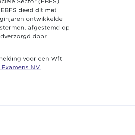
ciële Sector (EBFS)
. EBFS deed dit met
ginjaren ontwikkelde
tstermen, afgestemd op
rd verzorgd door
nmelding voor een Wft
k Examens N.V.