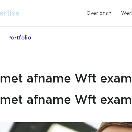
ent
ertise
Over ons
Werk
Portfolio
 met afname Wft exa
 met afname Wft exa