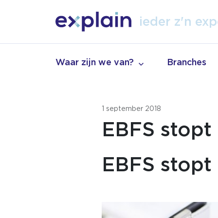
tal
ieder z'n
exp
vak
Waar zijn we van?
Branches
1 september 2018
EBFS stopt
EBFS stopt