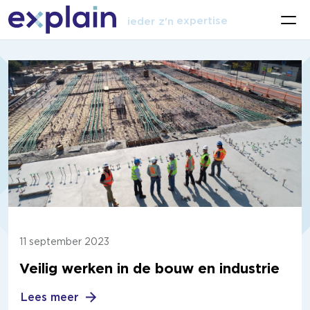
talent
expertise
ieder z'n
vak
11 september 2023
Veilig werken in de bouw en industrie
Lees meer