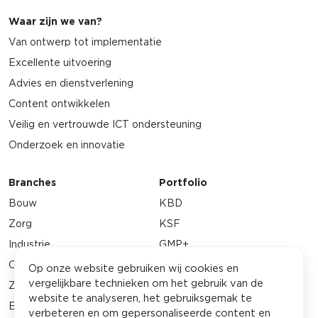
Waar zijn we van?
Van ontwerp tot implementatie
Excellente uitvoering
Advies en dienstverlening
Content ontwikkelen
Veilig en vertrouwde ICT ondersteuning
Onderzoek en innovatie
Branches
Portfolio
Bouw
KBD
Zorg
KSF
Industrie
GMP+
Orde & veiligheid
Stichting ExTH
Op onze website gebruiken wij cookies en
vergelijkbare technieken om het gebruik van de
Zakelijke dienstverlening
SSVV
website te analyseren, het gebruiksgemak te
Energie
EMWO
verbeteren en om gepersonaliseerde content en